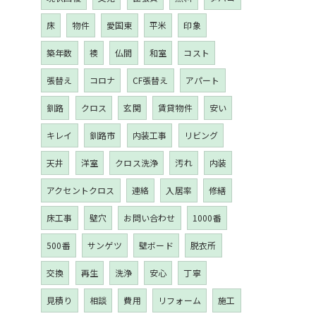
床
物件
愛国東
平米
印象
築年数
襖
仏間
和室
コスト
張替え
コロナ
CF張替え
アパート
釧路
クロス
玄関
賃貸物件
安い
キレイ
釧路市
内装工事
リビング
天井
洋室
クロス洗浄
汚れ
内装
アクセントクロス
連絡
入居率
修繕
床工事
壁穴
お問い合わせ
1000番
500番
サンゲツ
壁ボード
脱衣所
交換
再生
洗浄
安心
丁寧
見積り
相談
費用
リフォーム
施工