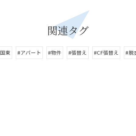
関連タグ
愛国東
#アパート
#物件
#張替え
#CF張替え
#脱