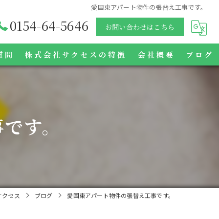
愛国東アパート物件の張替え工事です。
0154-64-5646
お問い合わせはこちら
質問
株式会社サクセスの特徴
会社概要
ブログ
クロス
壁紙
事です。
網戸
障子
襖
サクセス
ブログ
愛国東アパート物件の張替え工事です。