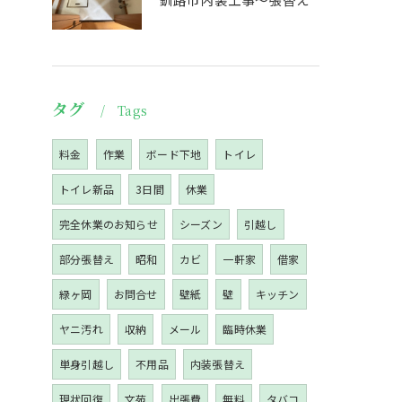
タグ
Tags
料金
作業
ボード下地
トイレ
トイレ新品
3日間
休業
完全休業のお知らせ
シーズン
引越し
部分張替え
昭和
カビ
一軒家
借家
緑ヶ岡
お問合せ
壁紙
壁
キッチン
ヤニ汚れ
収納
メール
臨時休業
単身引越し
不用品
内装張替え
現状回復
文苑
出張費
無料
タバコ