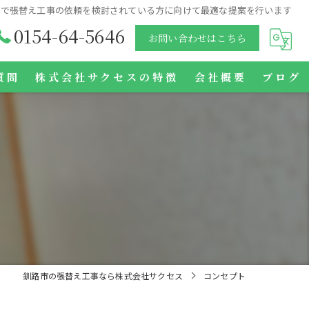
市で張替え工事の依頼を検討されている方に向けて最適な提案を行います
0154-64-5646
お問い合わせはこちら
質問
株式会社サクセスの特徴
会社概要
ブログ
クロス
壁紙
網戸
障子
襖
釧路市の張替え工事なら株式会社サクセス
コンセプト