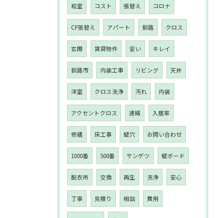
和室
コスト
張替え
コロナ
CF張替え
アパート
釧路
クロス
玄関
賃貸物件
安い
キレイ
釧路市
内装工事
リビング
天井
洋室
クロス洗浄
汚れ
内装
アクセントクロス
連絡
入居率
修繕
床工事
壁穴
お問い合わせ
1000番
500番
サンゲツ
壁ボード
脱衣所
交換
再生
洗浄
安心
丁寧
見積り
相談
費用