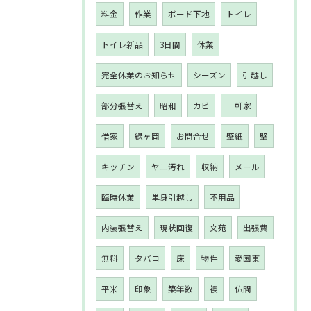
料金
作業
ボード下地
トイレ
トイレ新品
3日間
休業
完全休業のお知らせ
シーズン
引越し
部分張替え
昭和
カビ
一軒家
借家
緑ヶ岡
お問合せ
壁紙
壁
キッチン
ヤニ汚れ
収納
メール
臨時休業
単身引越し
不用品
内装張替え
現状回復
文苑
出張費
無料
タバコ
床
物件
愛国東
平米
印象
築年数
襖
仏間