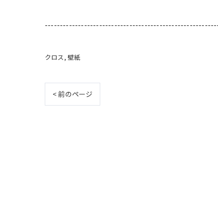
---------------------------------------------------------
クロス
壁紙
< 前のページ