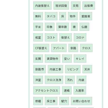
内装張替え
現状回復
文苑
出張費
無料
タバコ
床
物件
愛国東
平米
印象
築年数
襖
仏間
和室
コスト
張替え
コロナ
CF張替え
アパート
釧路
クロス
玄関
賃貸物件
安い
キレイ
釧路市
内装工事
リビング
天井
洋室
クロス洗浄
汚れ
内装
アクセントクロス
連絡
入居率
修繕
床工事
壁穴
お問い合わせ